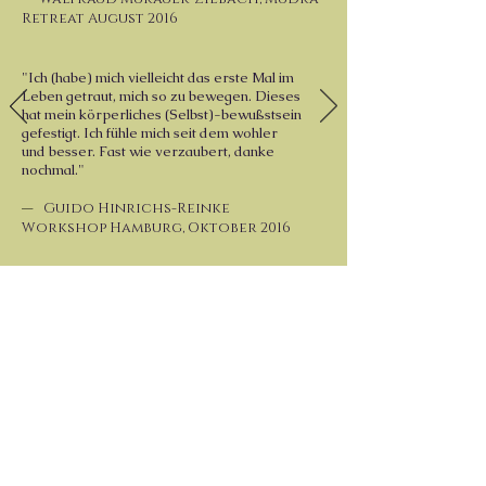
Retreat August 2016
"
Ich (habe) mich vielleicht das erste Mal im
Leben getraut, mich so zu bewegen.
Dieses
hat mein körperliches (Selbst)-bewußstsein
gefestigt.
Ich fühle mich seit dem wohler
und besser. Fast wie verzaubert, danke
nochmal.
"
—
Guido Hinrichs-Reinke
Workshop Hamburg, Oktober 2016