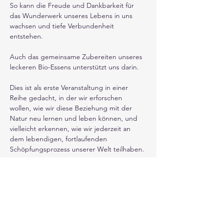
So kann die Freude und Dankbarkeit für 
das Wunderwerk unseres Lebens in uns 
wachsen und tiefe Verbundenheit 
entstehen.
Auch das gemeinsame Zubereiten unseres 
leckeren Bio-Essens unterstützt uns darin.
Dies ist als erste Veranstaltung in einer 
Reihe gedacht, in der wir erforschen 
wollen, wie wir diese Beziehung mit der 
Natur neu lernen und leben können, und 
vielleicht erkennen, wie wir jederzeit an 
dem lebendigen, fortlaufenden 
Schöpfungsprozess unserer Welt teilhaben.
Wenn das auch eure Sehnsucht trifft, dann 
lasst uns dies gemeinsam erkunden!
Mehr zum Team 
hier
 . 
Anmeldung bitte 
direkt beim Berghof