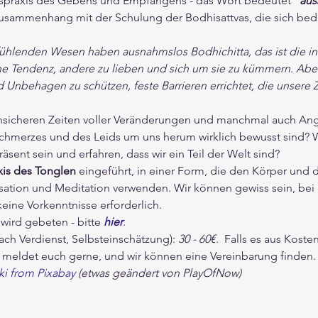
onspraxis des Gebens und Empfangens - das Wort bedeutet 
"aus
Zusammenhang mit der Schulung der Bodhisattvas, die sich bed
fühlenden Wesen haben ausnahmslos Bodhichitta, das ist die i
he Tendenz, andere zu lieben und sich um sie zu kümmern. Aber
Unbehagen zu schützen, feste Barrieren errichtet, die unsere Za
nsicheren Zeiten voller Veränderungen und manchmal auch Angst
chmerzes und des Leids um uns herum wirklich bewusst sind? W
räsent sein und erfahren, dass wir ein Teil der Welt sind?
xis des Tonglen 
eingeführt, in einer Form, die den Körper und 
ion und Meditation verwenden. Wir können gewiss sein, bei d
eine Vorkenntnisse erforderlich. 
ird gebeten - bitte 
hier
.                                                     
ach Verdienst, Selbsteinschätzung): 
30 - 60€.  
Falls es aus Koste
meldet euch gerne, und wir können eine Vereinbarung finden.
i from Pixabay
 (etwas geändert von PlayOfNow)