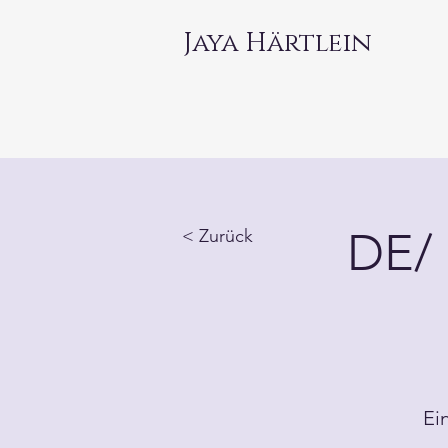
Jaya Härtlein
DE/ 
< Zurück
Ei