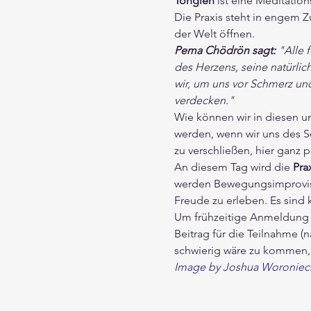
Tonglen
 ist eine Meditati
Die Praxis steht in engem 
der Welt öffnen.
Pema Chödrön sagt:
"Alle 
des Herzens, seine natürlic
wir, um uns vor Schmerz und 
verdecken."
Wie können wir in diesen u
werden, wenn wir uns des S
zu verschließen, hier ganz p
An diesem Tag wird die
 Pra
werden Bewegungsimprovisat
Freude zu erleben. Es sind k
Um frühzeitige Anmeldung w
Beitrag für die Teilnahme (n
schwierig wäre zu kommen, 
Image by Joshua Woronieck